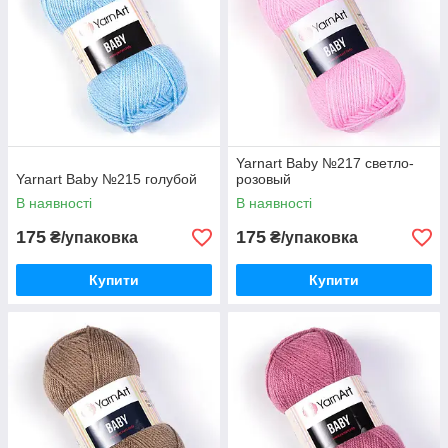
Yarnart Baby №217 светло-
Yarnart Baby №215 голубой
розовый
В наявності
В наявності
175
175
₴/упаковка
₴/упаковка
Купити
Купити