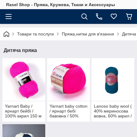
Rasel Shop - Пряжа, Кружева, Ткани и Аксессуары
Товари та послуги
Пряжа,нитки для в'язання
Дитяча
Дитяча пряжа
Yarnart Baby /
Yarnart baby cotton
Lanoso baby wool (
ярнарт бейбі /
/ ярнарт бебі
40% мериносова
100% акрил 150 м
бавовна / 50%
вовна, 60% акрил /
50 гр
бавовна, 50%
50 грам / 150 м )
акрил