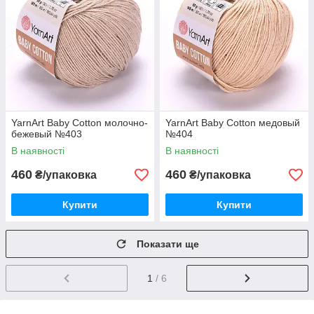
YarnArt Baby Cotton молочно-
YarnArt Baby Cotton медовый
бежевый №403
№404
В наявності
В наявності
460
460
₴/упаковка
₴/упаковка
Купити
Купити
Показати ще
1
/ 6