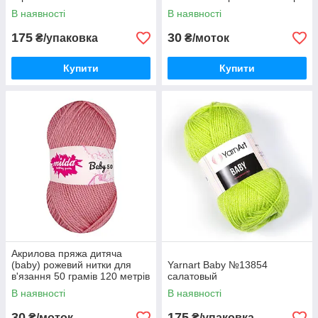
В наявності
В наявності
175
30
₴/упаковка
₴/моток
Купити
Купити
Акрилова пряжа дитяча
(baby) рожевий нитки для
Yarnart Baby №13854
в'язання 50 грамів 120 метрів
салатовый
В наявності
В наявності
30
175
₴/моток
₴/упаковка