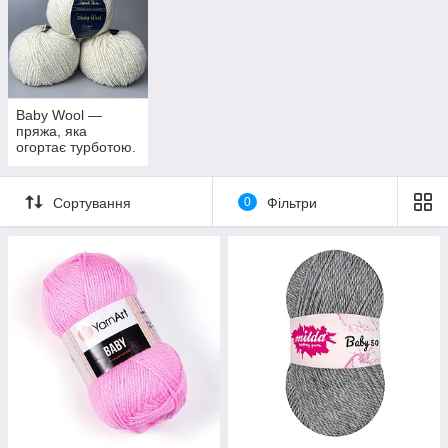
Baby Wool —
пряжа, яка
огортає турботою.
Ідеальний вибір
Сортування
0
Фільтри