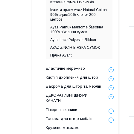
в'язання сумок i килимкiв
Купити пряжу Ayaz Natural Cotton
90% акрил10% хлопок 200
метров
Ayaz Pamuk Makrome бавовна
100% в'язання сумок
Ayaz Lace Polyester Ribbon
AYAZ ZINCIR В'ЯЗКА СУМОК
Пряжа Avanti
Еластичне мереживо
Кисті,підхоплення для штор
Бахрома для штор та меблів
ДЕКОРАТИВНІ ШНУРИ,
КАНАТИ
Гіпюрові тканини
Тасьма для штор меблів
Кружево макраме