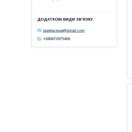
jadelaceua@gmail.com
+380673975466