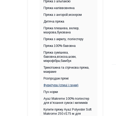
Пряжа з альпакою
Пряжа напіввовняна
Пряжа з ангорой,мохером
Дитяча пряжа
Пряжа плюшева, велюр,
махрова,букована
Пряжа з акрилу, поліестеру
Пряжа 100% бавовна
Пряжа сумішева,
бавовна,віскоза,шовк,
мікрофібра,бамбук
Трикотажна та стрічкова пряжа,
макраме
Розпродаж пряжі
Фурнітура (спиці і гачки)
Пух норки
Ayaz Makreme 100% поліестер
для в'язання сумок і килимків
Купити пряжу Ayaz Polyester Soft
Makrome 250 г/175 м для