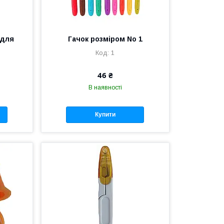
 для
Гачок розміром No 1
1
46 ₴
В наявності
Купити