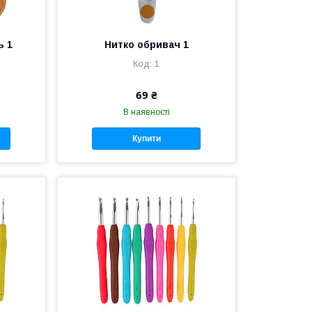
ь 1
Нитко обривач 1
1
69 ₴
В наявності
Купити