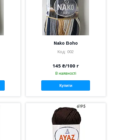
Nako Boho
002
145 ₴/100 г
В наявності
Купити