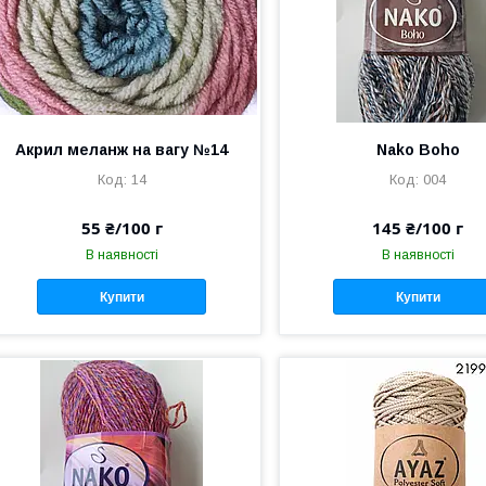
Акрил меланж на вагу №14
Nako Boho
14
004
55 ₴/100 г
145 ₴/100 г
В наявності
В наявності
Купити
Купити