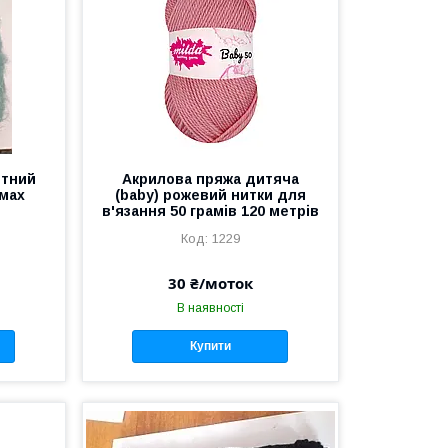
ятний
Акрилова пряжа дитяча
амах
(baby) рожевий нитки для
в'язання 50 грамів 120 метрів
1229
30 ₴/моток
В наявності
Купити