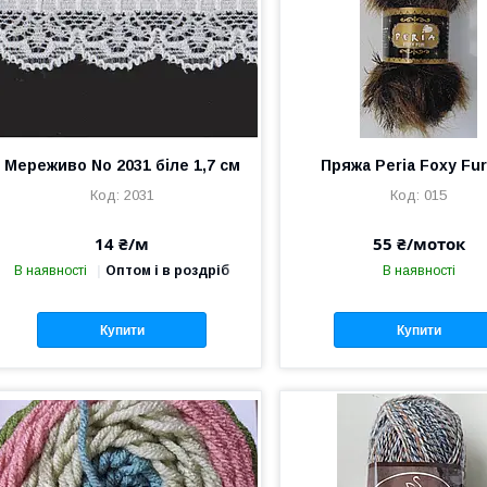
Мереживо No 2031 біле 1,7 см
Пряжа Peria Foxy Fur
2031
015
14 ₴/м
55 ₴/моток
В наявності
Оптом і в роздріб
В наявності
Купити
Купити