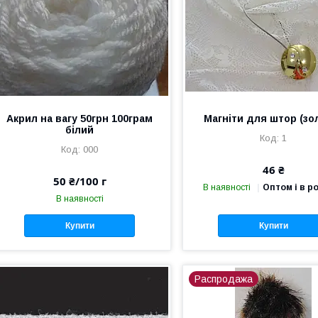
Акрил на вагу 50грн 100грам
Магніти для штор (зо
білий
1
000
46 ₴
50 ₴/100 г
В наявності
Оптом і в р
В наявності
Купити
Купити
Распродажа