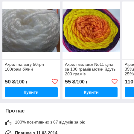
Акрил на вагу 50грн
Акрил меланж No11 ціна
Alpa
100грам білий
за 100 грамів мотки йдуть
35%
200 грамів
25%а
220
50
55
110
₴/100 г
₴/100 г
Купити
Купити
Про нас
100% позитивних з 67 відгуків за рік
Працює з 11.03.2014