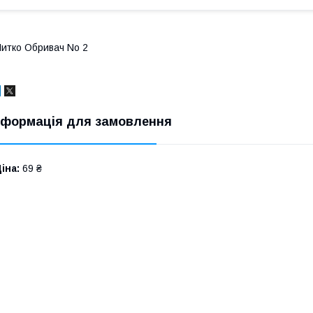
итко Обривач No 2
нформація для замовлення
іна:
69 ₴