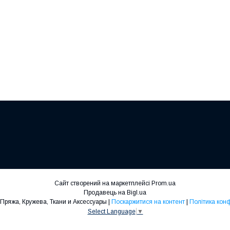
Сайт створений на маркетплейсі
Prom.ua
Продавець на Bigl.ua
Rasel Shop - Пряжа, Кружева, Ткани и Аксессуары |
Поскаржитися на контент
|
Політика кон
Select Language
▼