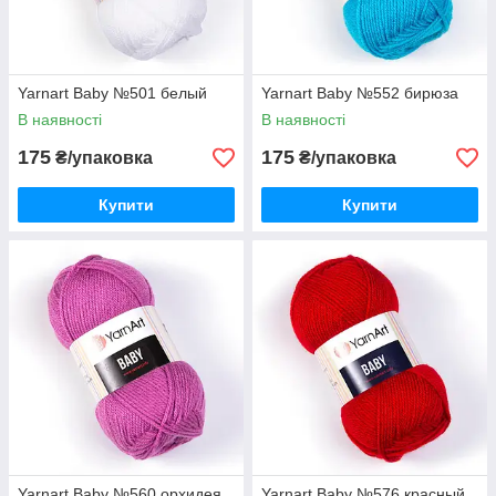
Yarnart Baby №501 белый
Yarnart Baby №552 бирюза
В наявності
В наявності
175
175
₴/упаковка
₴/упаковка
Купити
Купити
Yarnart Baby №560 орхидея
Yarnart Baby №576 красный