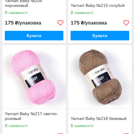
Yarnart Baby №204
персиковый
Yarnart Baby №215 голубой
В наявності
В наявності
175
175
₴/упаковка
₴/упаковка
Купити
Купити
Yarnart Baby №217 светло-
розовый
Yarnart Baby №218 бежевый
В наявності
В наявності