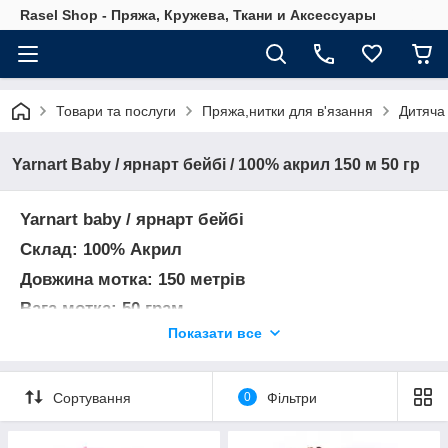
Rasel Shop - Пряжа, Кружева, Ткани и Аксессуары
Товари та послуги
Пряжа,нитки для в'язання
Дитяча
Yarnart Baby / ярнарт бейбі / 100% акрил 150 м 50 гр
Yarnart baby / ярнарт бейбі
Склад: 100% Акрил
Довжина мотка: 150 метрів
Вага мотка: 50 грам
Показати все
В упаковці 5 мотків / 250 грам
Спиці: № 3,5 мм
Гачок: № 3,5 мм
Сортування
0
Фільтри
Виробництво Туреччина