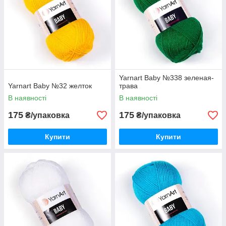
Yarnart Baby №338 зеленая-
Yarnart Baby №32 желток
трава
В наявності
В наявності
175
175
₴/упаковка
₴/упаковка
Купити
Купити