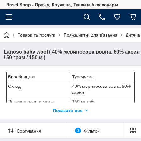
Rasel Shop - Пряжа, Кружева, Ткани и Аксессуары
Товари та послуги
Пряжа,нитки для в'язання
Дитяча
Lanoso baby wool ( 40% мериносова вовна, 60% акрил
/ 50 грам / 150 м )
Виробництво
Туреччина
Склад
40% мериносова вовна 60%
акрил
Довжина одного мотка
150 метрів
Показати все
Вага одного мотка
50 грам
В упаковці
10 мотків / 500 грам
Спиці
№ 4 - 4,5 мм
Сортування
0
Фільтри