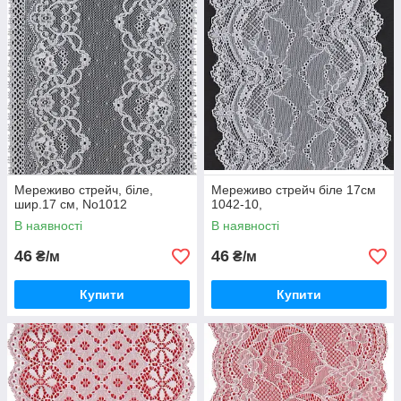
Мереживо стрейч, біле,
Мереживо стрейч біле 17см
шир.17 см, No1012
1042-10,
В наявності
В наявності
46
46
₴/м
₴/м
Купити
Купити