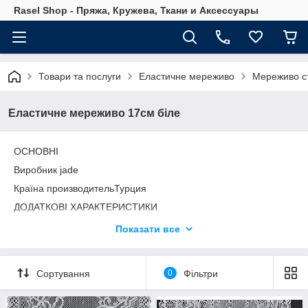
Rasel Shop - Пряжа, Кружева, Ткани и Аксессуары
Товари та послуги
Еластичне мереживо
Мереживо с
Еластичне мереживо 17см біле
ОСНОВНІ
Виробник jade
Країна производительТурция
ДОДАТКОВІ ХАРАКТЕРИСТИКИ
Размер17 см/ (+/- 5%)
Показати все
СКЛАД
ПОЛІАМІД
Сортування
0
Фільтри
ВЛАСТИВІСТЬ
СТРЕЙЧ