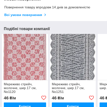
Повернення товару впродовж 14 днів за домовленістю
Всі умови повернення
Подібні товари компанії
Мереживо стрейч,
Мереживо стрейч,
Мере
молочне, шир.17 см,
молочне, шир.17 см,
шир.
No1120
No1251
46
46
46
₴/м
₴/м
₴
Купити
Купити