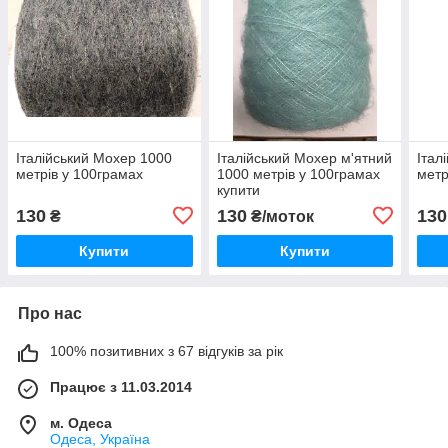
Італійський Мохер 1000
Італійський Мохер м'ятний
Італ
метрів у 100грамах
1000 метрів у 100грамах
метр
купити
130
130
130
₴
₴/моток
Купити
Купити
Про нас
100% позитивних з 67 відгуків за рік
Працює з 11.03.2014
м. Одеса
Одеса, Україна