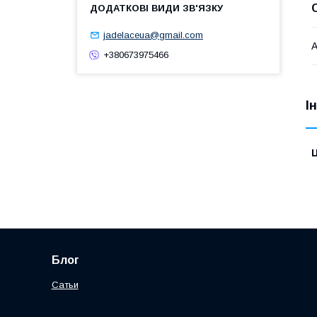
jadelaceua@gmail.com
А
+380673975466
І
Ц
Блог
Сатьи