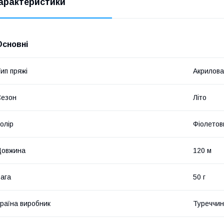
арактеристики
Основні
ип пряжі
Акрилова
Сезон
Літо
олір
Фіолетов
Довжина
120 м
ага
50 г
раїна виробник
Туреччи