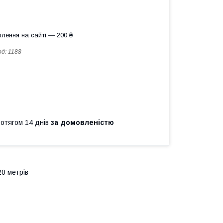
лення на сайті — 200 ₴
од:
1188
ротягом 14 днів
за домовленістю
20 метрів