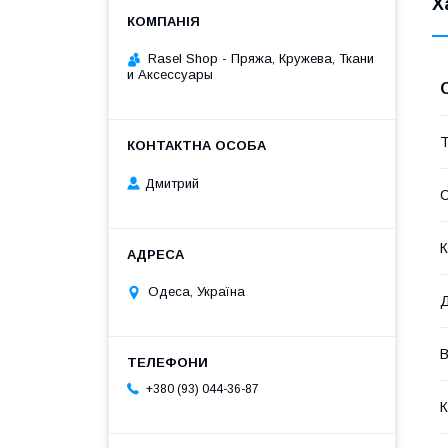
Х
Rasel Shop - Пряжа, Кружева, Ткани
и Аксессуары
Т
Дмитрий
К
Одеса, Україна
В
+380 (93) 044-36-87
К