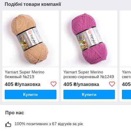
Подібні товари компанії
Yarnart Super Merino
Yarnart Super Merino
Yarn
бежевый №219
розово-сиреневый №1249
свет
405
405
405
₴/упаковка
₴/упаковка
Купити
Купити
Про нас
100% позитивних з 67 відгуків за рік