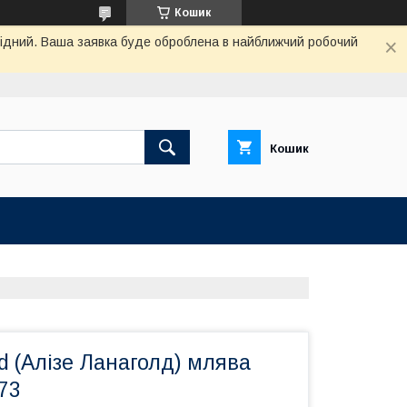
Кошик
ихідний. Ваша заявка буде оброблена в найближчий робочий
Кошик
ld (Алізе Ланаголд) млява
73