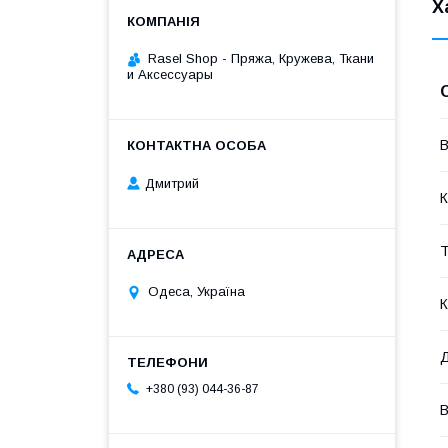
Х
Rasel Shop - Пряжа, Кружева, Ткани
и Аксессуары
В
Дмитрий
К
Т
Одеса, Україна
К
+380 (93) 044-36-87
В