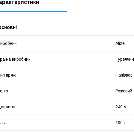
арактеристики
Основні
иробник
Alize
раїна виробник
Туреччи
ип пряжі
Напіввов
олір
Рожевий
Довжина
240 м
ага
100 г