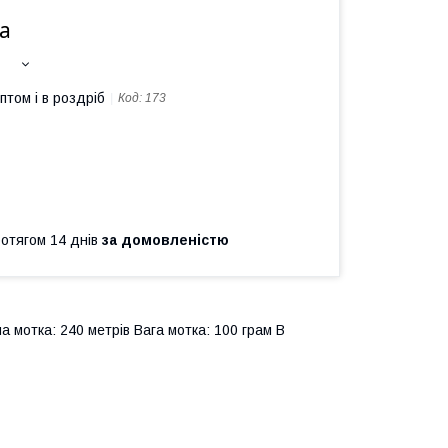
а
птом і в роздріб
Код:
173
ротягом 14 днів
за домовленістю
а мотка: 240 метрів Вага мотка: 100 грам В