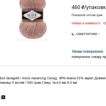
460 ₴/упаковк
Показати оптові ціни
Немає в наявності
О
+380673975466
повернення товару п
lize lanagold / Алізе ланаголд Склад: 49% вовна 51% акрил Довжин
паковці 5 мотків / 500 грам Спиці: №4,0 мм-6,0 мм