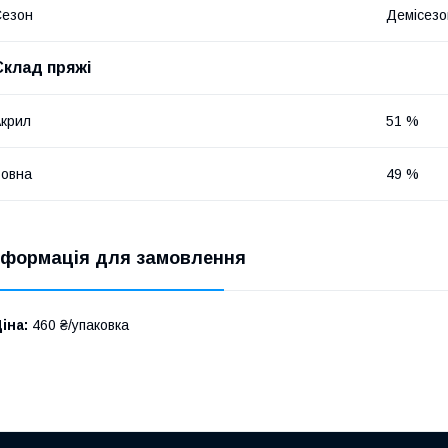
Сезон
Демісезо
Склад пряжі
крил
51 %
овна
49 %
нформація для замовлення
іна:
460 ₴/упаковка