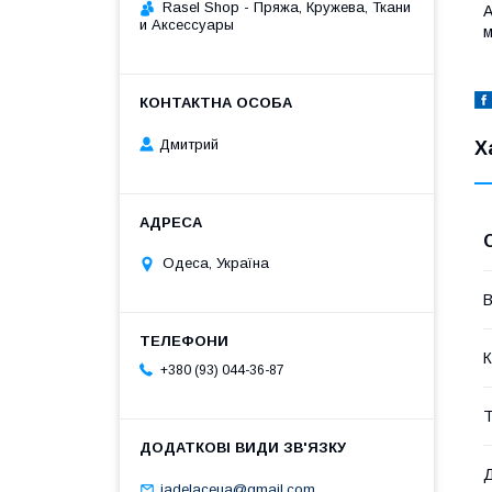
Rasel Shop - Пряжа, Кружева, Ткани
A
и Аксессуары
м
Дмитрий
Х
Одеса, Україна
В
К
+380 (93) 044-36-87
Т
jadelaceua@gmail.com