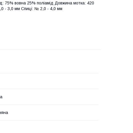
ад: 75% вовна 25% поліамід Довжина мотка: 420
,0 - 3,0 мм Спиці: № 2,0 - 4,0 мм
на
няна