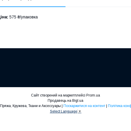
іна:
575 ₴/упаковка
Сайт створений на маркетплейсі
Prom.ua
Продавець на Bigl.ua
Rasel Shop - Пряжа, Кружева, Ткани и Аксессуары |
Поскаржитися на контент
|
Політика кон
Select Language
▼