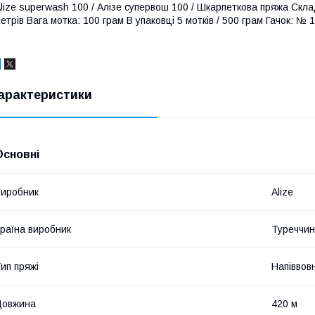
lize superwash 100 / Алізе супервош 100 / Шкарпеткова пряжа Скл
етрів Вага мотка: 100 грам В упаковці 5 мотків / 500 грам Гачок: № 1
арактеристики
Основні
иробник
Alize
раїна виробник
Туреччи
ип пряжі
Напіввов
Довжина
420 м