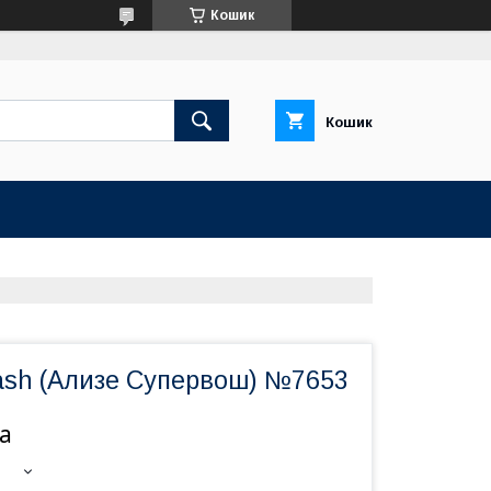
Кошик
Кошик
wash (Ализе Супервош) №7653
а