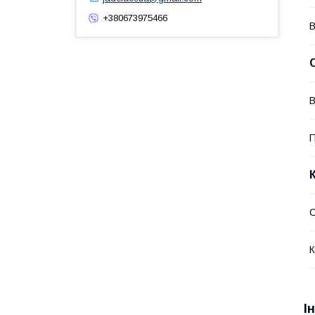
+380673975466
В
В
П
К
І