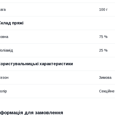
ага
100 г
Склад пряжі
овна
75 %
оліамід
25 %
Користувальницькі характеристики
Сезон
Зимова
олір
Секційне
нформація для замовлення