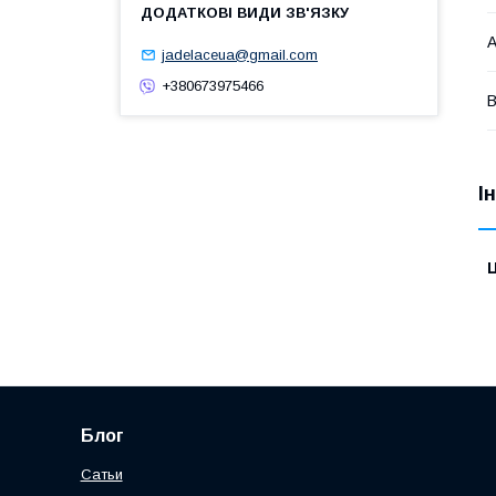
А
jadelaceua@gmail.com
+380673975466
В
І
Ц
Блог
Сатьи