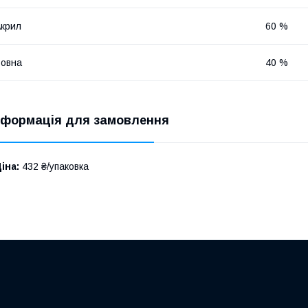
крил
60 %
овна
40 %
нформація для замовлення
іна:
432 ₴/упаковка