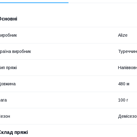
Основні
иробник
Alize
раїна виробник
Туреччи
ип пряжі
Напіввов
Довжина
480 м
ага
100 г
Сезон
Демісезо
Склад пряжі