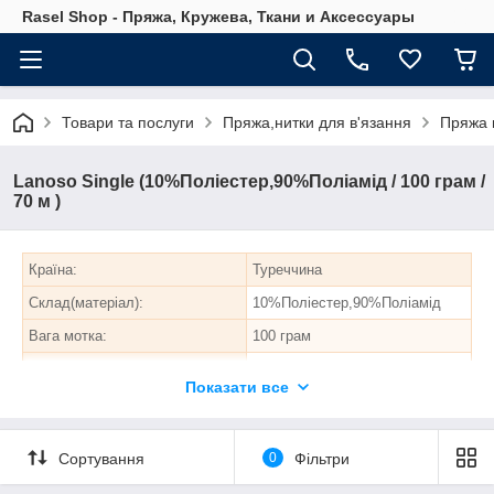
Rasel Shop - Пряжа, Кружева, Ткани и Аксессуары
Товари та послуги
Пряжа,нитки для в'язання
Пряжа 
Lanoso Single (10%Поліестер,90%Поліамід / 100 грам /
70 м )
Країна:
Туреччина
Склад(матеріал):
10%Поліестер,90%Поліамід
Вага мотка:
100 грам
Метраж зазначений на
70 метрів
Показати все
етикетці:
Кількість в упаковці
6 моп./пакет.
Спиці
N-5 - 6,5
Сортування
0
Фільтри