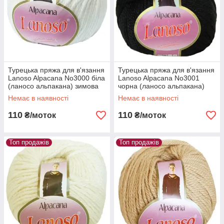
Турецька пряжа для в'язання
Турецька пряжа для в'язання
Lanoso Alpacana No3000 біла
Lanoso Alpacana No3001
(ланосо альпакана) зимова
чорна (ланосо альпакана)
пряжа
зимова пряжа
Немає в наявності
Немає в наявності
110
110
₴/моток
₴/моток
Топ продажів
Топ продажів