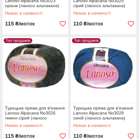
Lanoso Alpacana No3023
Lanoso Alpacana No3025
оранж (ланосо альпакана)
сірий (ланосо альпакана)
зимова пряжа
зимова пряжа
Немає в наявності
Немає в наявності
115
110
₴/моток
₴/моток
Топ продажів
Топ продажів
Турецька пряжа для в'язання
Турецька пряжа для в'язання
Lanoso Alpacana No3026
Lanoso Alpacana No3028
темно-сірий (ланосо
синій (ланосо альпакана)
альпакана) зимова пряжа
зимова пряжа
Немає в наявності
Немає в наявності
115
110
₴/моток
₴/моток