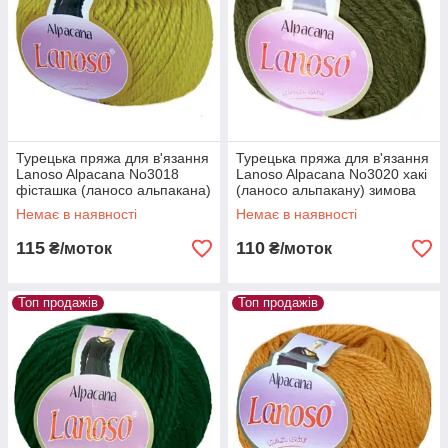
Турецька пряжа для в'язання
Турецька пряжа для в'язання
Lanoso Alpacana No3018
Lanoso Alpacana No3020 хакі
фісташка (ланосо альпакана)
(ланосо альпакану) зимова
зимова пряжа
пряжа
Немає в наявності
Немає в наявності
115
110
₴/моток
₴/моток
Топ продажів
Топ продажів