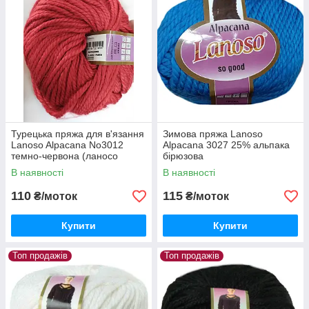
Турецька пряжа для в'язання
Зимова пряжа Lanoso
Lanoso Alpacana No3012
Alpacana 3027 25% альпака
темно-червона (ланосо
бірюзова
альпакана) зимова пряжа
В наявності
В наявності
110
115
₴/моток
₴/моток
Купити
Купити
Топ продажів
Топ продажів