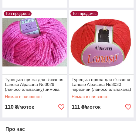
Топ продажів
Топ продажів
Турецька пряжа для в'язання
Турецька пряжа для в'язання
Lanoso Alpacana No3029
Lanoso Alpacana No3030
(ланосо альпакану) зимова
червоний (ланосо альпакана)
пряжа
зимова пряжа
Немає в наявності
Немає в наявності
110
111
₴/моток
₴/моток
Про нас