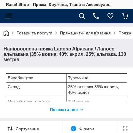
Rasel Shop - Пряжа, Кружева, Ткани и Аксессуары
Товари та послуги
Пряжа,нитки для в'язання
Пряжа 
Напіввовняна пряжа Lanoso Alpacana / Ланосо
альпакана (35% вовна, 40% акрил, 25% альпака, 130
метрів
Виробництво
Туреччина
Склад
25% альпака 35% шерсть,
40% акрил
Метраж одного мотка
130 метрів
Показати все
Вага одного мотка
100 грам
Вага упаковки
500 грам
Спиці
5 - 5,5 мм
Сортування
0
Фільтри