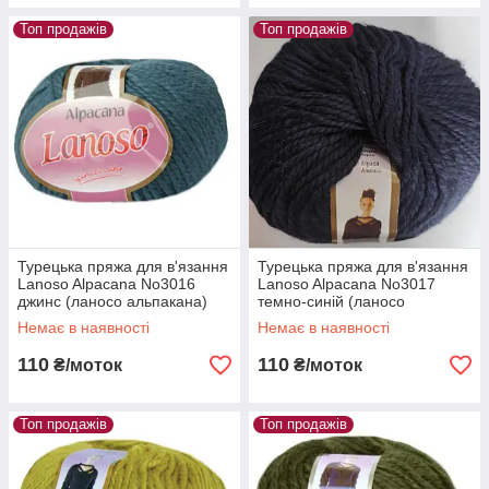
Топ продажів
Топ продажів
Турецька пряжа для в'язання
Турецька пряжа для в'язання
Lanoso Alpacana No3016
Lanoso Alpacana No3017
джинс (ланосо альпакана)
темно-синій (ланосо
зимова пряжа
альпакана) зимова пряжа
Немає в наявності
Немає в наявності
110
110
₴/моток
₴/моток
Топ продажів
Топ продажів