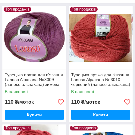
Топ продажів
Топ продажів
Турецька пряжа для в'язання
Турецька пряжа для в'язання
Lanoso Alpacana No3009
Lanoso Alpacana No3010
(ланосо альпакана) зимова
червоний (ланосо альпакана)
пряжа
зимова пряжа
В наявності
В наявності
110
110
₴/моток
₴/моток
Купити
Купити
Топ продажів
Топ продажів