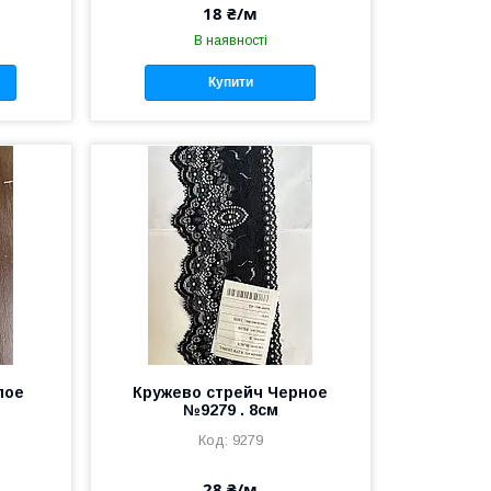
18 ₴/м
В наявності
Купити
лое
Кружево стрейч Черное
№9279 . 8см
9279
28 ₴/м