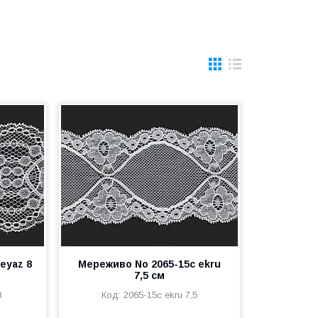
eyaz 8
Мереживо No 2065-15c ekru
7,5 см
8
2065-15c ekru 7,5