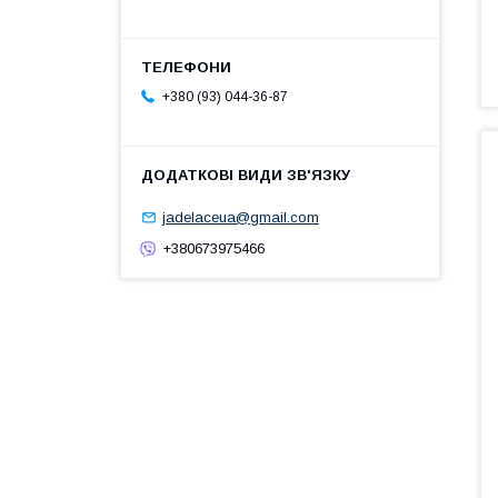
+380 (93) 044-36-87
jadelaceua@gmail.com
+380673975466