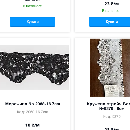
23 ₴/м
В наявності
В наявності
Купити
Купити
Мереживо No 2068-16 7cm
Кружево стрейч Бе
№9279 . 8см
2068-16 7cm
9279
18 ₴/м
28 ₴/м