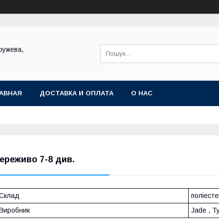
ружева,
АВНАЯ
ДОСТАВКА И ОПЛАТА
О НАС
ереживо 7-8 див.
Склад
поліесте
Виробник
Jade , Т