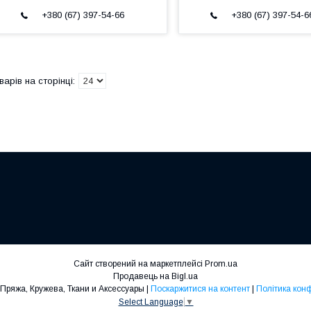
+380 (67) 397-54-66
+380 (67) 397-54-6
Сайт створений на маркетплейсі
Prom.ua
Продавець на Bigl.ua
Rasel Shop - Пряжа, Кружева, Ткани и Аксессуары |
Поскаржитися на контент
|
Політика кон
Select Language
▼