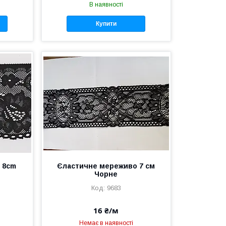
В наявності
Купити
 8cm
Єластичне мереживо 7 см
Чорне
9683
16 ₴/м
Немає в наявності