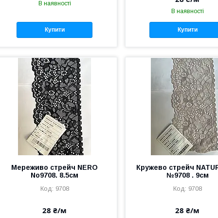
В наявності
В наявності
Купити
Купити
Мереживо стрейч NERO
Кружево стрейч NATU
No9708. 8.5см
№9708 . 9см
9708
9708
28 ₴/м
28 ₴/м