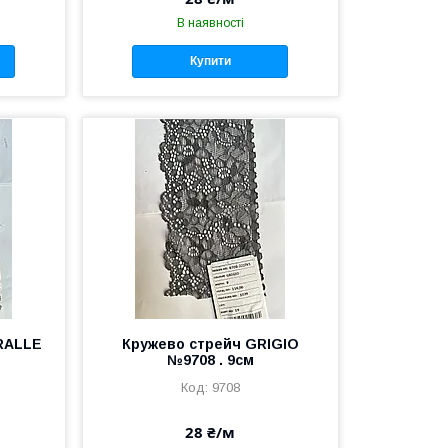
В наявності
Купити
RALLE
Кружево стрейч GRIGIO
№9708 . 9см
9708
28 ₴/м