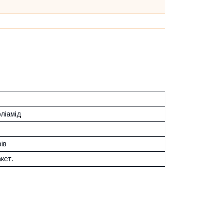
ліамід
ів
акет.