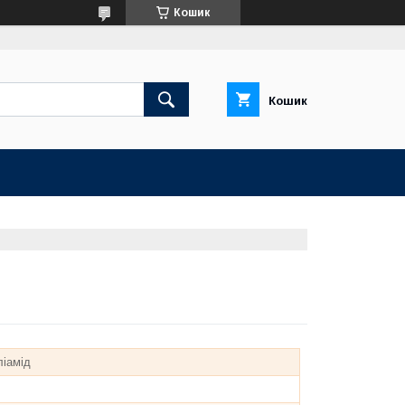
Кошик
Кошик
іамід