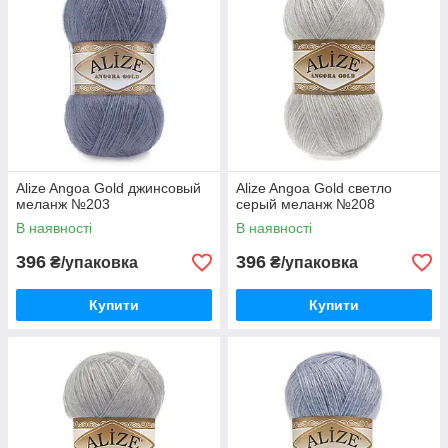
Alize Angoa Gold джинсовый
Alize Angoa Gold светло
меланж №203
серый меланж №208
В наявності
В наявності
396
396
₴/упаковка
₴/упаковка
Купити
Купити