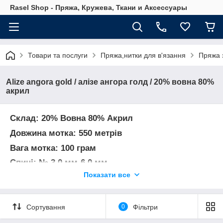
Rasel Shop - Пряжа, Кружева, Ткани и Аксессуары
Товари та послуги
Пряжа,нитки для в'язання
Пряжа 
Alize angora gold / алізе ангора голд / 20% вовна 80%
акрил
Склад: 20% Вовна 80% Акрил
Довжина мотка: 550 метрів
Вага мотка: 100 грам
Спиці: № 3,0 мм-6,0 мм
Показати все
Гачок: № 2,0 мм-4,0 мм
Виробництво: Туреччина
Сортування
0
Фільтри